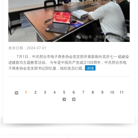
发布日期：2024-07-01
7月1日，中共邢台市电子商务协会党支部开展新新向党庆七一 砥砺奋
进建新功主题教育活动。 今年是中国共产党成立103周年，中共邢台市电
子商务协会党支部书记田忆曼，组织党员们观...
详情
1
2
3
4
5
6
7
8
9
10
11